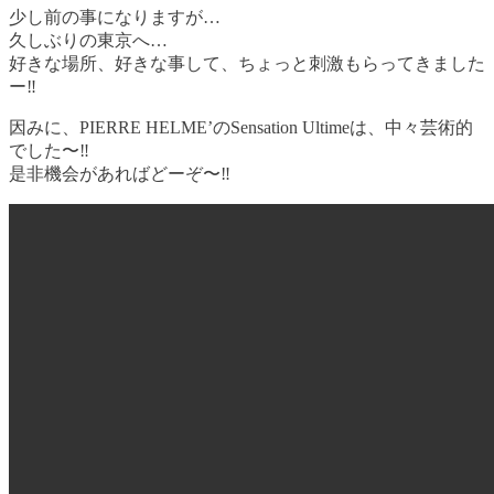
少し前の事になりますが…
久しぶりの東京へ…
好きな場所、好きな事して、ちょっと刺激もらってきました
ー‼️
因みに、PIERRE HELME’のSensation Ultimeは、中々芸術的
でした〜‼️
是非機会があればどーぞ〜‼️