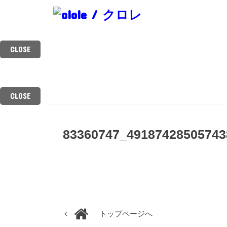
CLOSE
クロレからのお知らせ
料金表
スタッフ紹介
ご予約・お問
NEWS
MENU
STYLIST
CONTAC
CLOSE
83360747_49187428505743
トップページへ