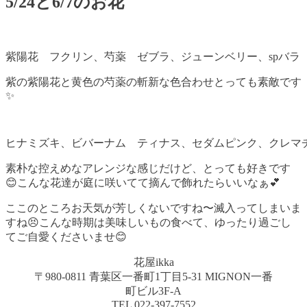
5/24と6/7のお花
紫陽花 フクリン、芍薬 ゼブラ、ジューンベリー、spバラ
紫の紫陽花と黄色の芍薬の斬新な色合わせとっても素敵です
✨
ヒナミズキ、ビバーナム ティナス、セダムピンク、クレマ
素朴な控えめなアレンジな感じだけど、とっても好きです
😊こんな花達が庭に咲いてて摘んで飾れたらいいなぁ💕
ここのところお天気が芳しくないですね〜滅入ってしまいま
すね😣こんな時期は美味しいもの食べて、ゆったり過ごし
てご自愛くださいませ😊
花屋ikka
〒980-0811 青葉区一番町1丁目5-31 MIGNON一番
町ビル3F-A
TEL 022-397-7552